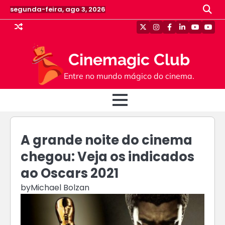
Skip
segunda-feira, ago 3, 2026
to
content
Twitter
Instagram
Facebook
Linkedin
Youtube
Yout
Cinemagic Club
Entre no mundo mágico do cinema.
A grande noite do cinema
chegou: Veja os indicados
ao Oscars 2021
by
Michael Bolzan