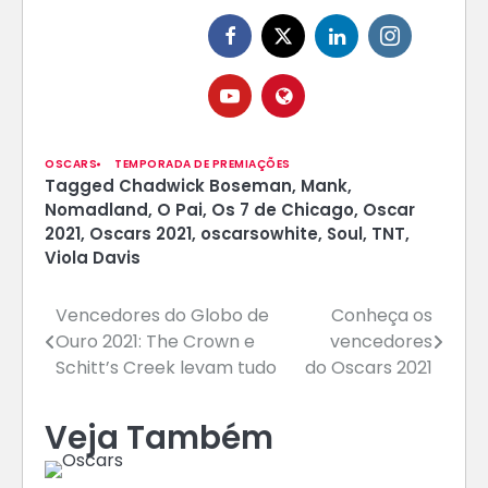
OSCARS
TEMPORADA DE PREMIAÇÕES
Tagged
Chadwick Boseman
,
Mank
,
Nomadland
,
O Pai
,
Os 7 de Chicago
,
Oscar
2021
,
Oscars 2021
,
oscarsowhite
,
Soul
,
TNT
,
Viola Davis
Navegação
Vencedores do Globo de
Conheça os
Ouro 2021: The Crown e
vencedores
de
Schitt’s Creek levam tudo
do Oscars 2021
Post
Veja Também