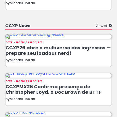
by
Michael Bolzan
CCXP News
View All
CCXP
NOTÍCIAS RECENTES
CCXP26 abre o multiverso dos ingressos —
prepare seu loadout nerd!
by
Michael Bolzan
CCXP
NOTÍCIAS RECENTES
CCXPMX26 Confirma presença de
Christopher Loyd, o Doc Brown de BTTF
by
Michael Bolzan