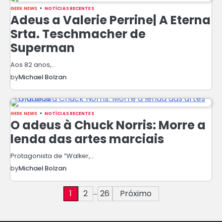
GEEK NEWS
NOTÍCIAS RECENTES
Adeus a Valerie Perrine| A Eterna
Srta. Teschmacher de
Superman
Aos 82 anos,…
by
Michael Bolzan
GEEK NEWS
NOTÍCIAS RECENTES
O adeus à Chuck Norris: Morre a
lenda das artes marciais
Protagonista de “Walker,…
by
Michael Bolzan
Paginação
…
1
2
26
Próximo
de