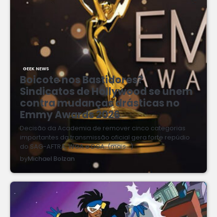
GEEK NEWS
Boicote nos Bastidores?
Sindicatos de Hollywood se unem
contra mudanças drásticas no
Emmy Awards 2026
Decisão da Academia de remover cinco categorias
importantes da transmissão oficial gera forte repúdio
do SAG-AFTRA, WGA e DGA. (mais…)
by
Michael Bolzan