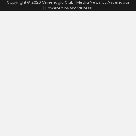
Copyright © 2026
Cinemagic Club
| Media News by
Ascendoor
posts
| Powered by
WordPress
.