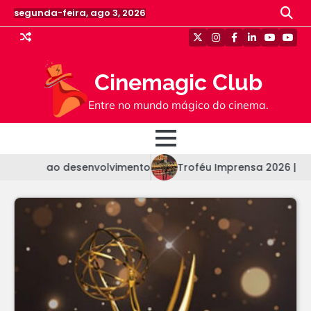
Skip
segunda-feira, ago 3, 2026
to
content
Twitter
Instagram
Facebook
Linkedin
Youtube
Yout
Cinemagic Club
Entre no mundo mágico do cinema.
lta ao desenvolvimento
Troféu Imprensa 2026 | Confira a