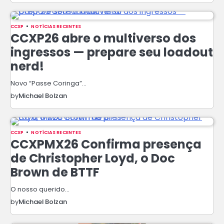
CCXP
NOTÍCIAS RECENTES
CCXP26 abre o multiverso dos
ingressos — prepare seu loadout
nerd!
Novo “Passe Coringa”…
by
Michael Bolzan
CCXP
NOTÍCIAS RECENTES
CCXPMX26 Confirma presença
de Christopher Loyd, o Doc
Brown de BTTF
O nosso querido…
by
Michael Bolzan