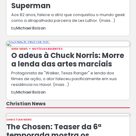
Superman
Aos 82 anos, falece a atriz que conquistou o mundo geek
como a atrapalhada parceira de Lex Luthor. (mais…)
by
Michael Bolzan
GEEK NEWS
NOTÍCIAS RECENTES
O adeus à Chuck Norris: Morre
a lenda das artes marciais
Protagonista de "Walker, Texas Ranger" e lenda dos
filmes de ação, o ator faleceu pacificamente em sua
residência no Havaí. (mais…)
by
Michael Bolzan
Christian News
CHRISTIAN NEWS
The Chosen: Teaser da 6ª
temporada mostra os