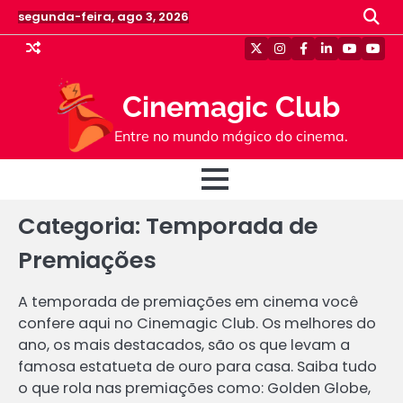
Skip
segunda-feira, ago 3, 2026
to
content
Twitter
Instagram
Facebook
Linkedin
Youtube
Yout
Cinemagic Club
Entre no mundo mágico do cinema.
Categoria:
Temporada de
Premiações
A temporada de premiações em cinema você
confere aqui no Cinemagic Club. Os melhores do
ano, os mais destacados, são os que levam a
famosa estatueta de ouro para casa. Saiba tudo
o que rola nas premiações como: Golden Globe,