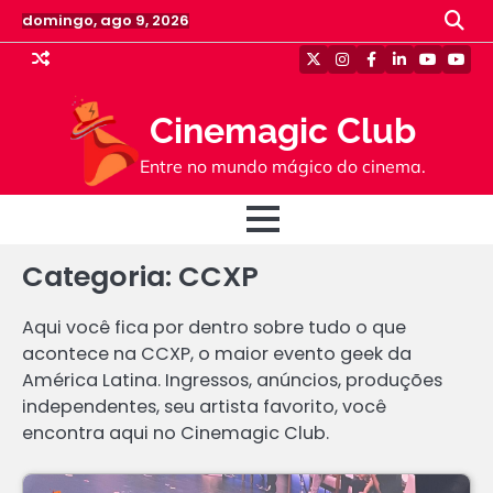
Skip
domingo, ago 9, 2026
to
content
Twitter
Instagram
Facebook
Linkedin
Youtube
Yout
Cinemagic Club
Entre no mundo mágico do cinema.
Categoria:
CCXP
Aqui você fica por dentro sobre tudo o que
acontece na CCXP, o maior evento geek da
América Latina. Ingressos, anúncios, produções
independentes, seu artista favorito, você
encontra aqui no Cinemagic Club.