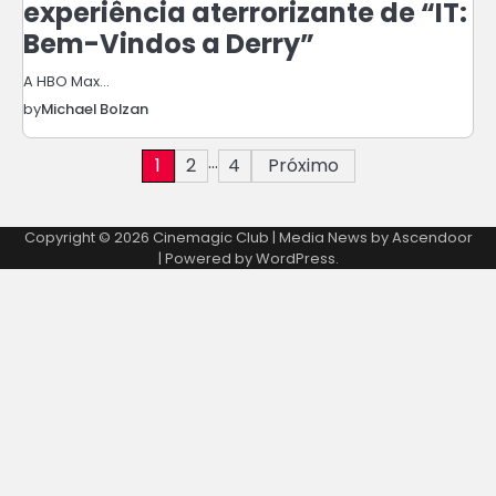
experiência aterrorizante de “IT:
Bem-Vindos a Derry”
A HBO Max…
by
Michael Bolzan
Paginação
…
1
2
4
Próximo
de
Copyright © 2026
Cinemagic Club
| Media News by
Ascendoor
posts
| Powered by
WordPress
.