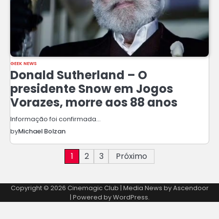
GEEK NEWS
Donald Sutherland – O
presidente Snow em Jogos
Vorazes, morre aos 88 anos
Informação foi confirmada…
by
Michael Bolzan
Paginação
1
2
3
Próximo
de
Copyright © 2026
Cinemagic Club
| Media News by
Ascendoor
posts
| Powered by
WordPress
.