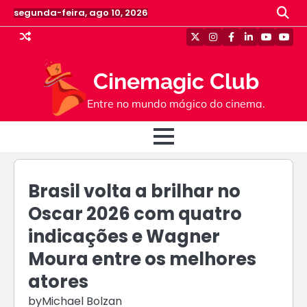
Skip
segunda-feira, ago 10, 2026
to
content
Twitter
Instagram
Facebook
Linkedin
Youtube
Yout
Cinemagic Club
Entre no mundo mágico do cinema.
Brasil volta a brilhar no
Oscar 2026 com quatro
indicações e Wagner
Moura entre os melhores
atores
by
Michael Bolzan