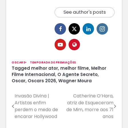
See author's posts
OSCARS
TEMPORADA DE PREMIAÇÕES
Tagged
melhor ator
,
melhor filme
,
Melhor
Filme Internacional
,
O Agente Secreto
,
Oscar
,
Oscars 2026
,
Wagner Moura
Navegação
Invasão Divina |
Catherine O’Hara,
Artistas enfim
atriz de Esqueceram
de
perdem o medo de
de Mim, morre aos 71
Post
encarar Hollywood
anos