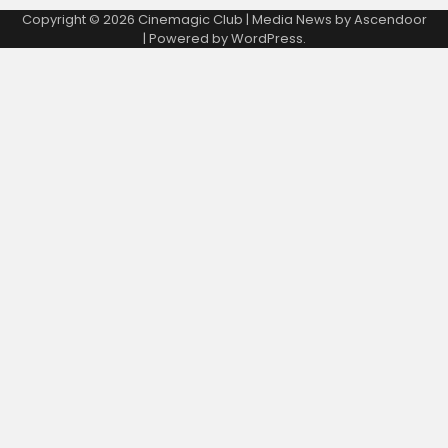
Copyright © 2026
Cinemagic Club
| Media News by
Ascendoor
| Powered by
WordPress
.