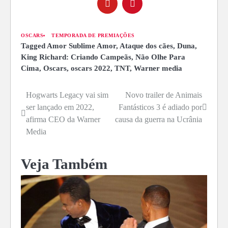
OSCARS
TEMPORADA DE PREMIAÇÕES
Tagged
Amor Sublime Amor
,
Ataque dos cães
,
Duna
,
King Richard: Criando Campeãs
,
Não Olhe Para
Cima
,
Oscars
,
oscars 2022
,
TNT
,
Warner media
Hogwarts Legacy vai sim
Novo trailer de Animais
Navegação
ser lançado em 2022,
Fantásticos 3 é adiado por
de
afirma CEO da Warner
causa da guerra na Ucrânia
Media
Post
Veja Também