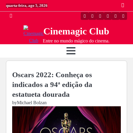
Skip
quarta-feira, ago 5, 2026
to
content
Twitter
Instagram
Facebook
Linkedin
Youtube
Youtu
Cinemagic Club
Entre no mundo mágico do cinema.
Oscars 2022: Conheça os
indicados a 94ª edição da
estatueta dourada
by
Michael Bolzan