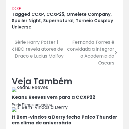
CCXP
Tagged
CCXP
,
CCXP25
,
Omelete Company
,
Spoiler Night
,
Supernatural
,
Torneio Cosplay
Universe
Navegação
Série Harry Potter |
Fernanda Torres é
HBO revela atores de
convidada a integrar
de
Draco e Lucius Malfoy
a Academia do
Post
Oscars
Veja Também
Keanu Reeves vem para a CCXP22
Paris Filmes anunciou…
It Bem-vindos a Derry fecha Palco Thunder
em clima de aniversário