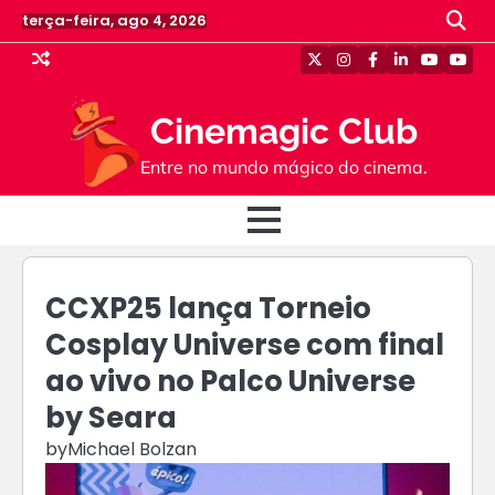
Skip
terça-feira, ago 4, 2026
to
content
Twitter
Instagram
Facebook
Linkedin
Youtube
Yout
Cinemagic Club
Entre no mundo mágico do cinema.
CCXP25 lança Torneio
Cosplay Universe com final
ao vivo no Palco Universe
by Seara
by
Michael Bolzan