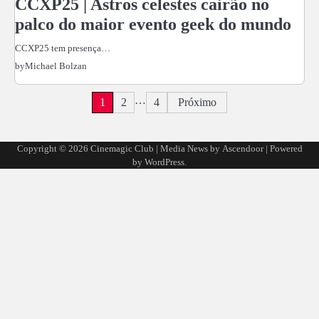
CCXP25 | Astros celestes cairão no
palco do maior evento geek do mundo
CCXP25 tem presença…
by
Michael Bolzan
…
Paginação
1
2
4
Próximo
de
Copyright © 2026
Cinemagic Club
| Media News by
Ascendoor
| Powered
posts
by
WordPress
.