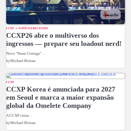
CCXP
NOTÍCIAS RECENTES
CCXP26 abre o multiverso dos
ingressos — prepare seu loadout nerd!
Novo “Passe Coringa”…
by
Michael Bolzan
CCXP
CCXP Korea é anunciada para 2027
em Seoul e marca a maior expansão
global da Omelete Company
A CCXP cruza…
by
Michael Bolzan