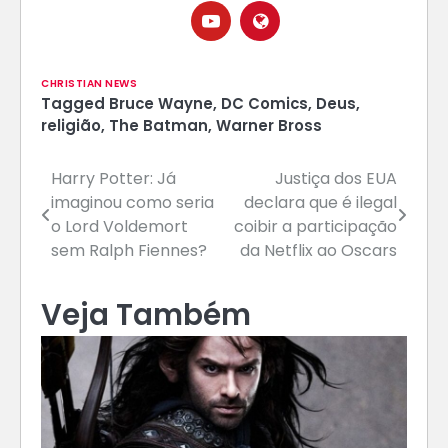
CHRISTIAN NEWS
Tagged
Bruce Wayne
,
DC Comics
,
Deus
,
religião
,
The Batman
,
Warner Bross
Navegação
Harry Potter: Já
Justiça dos EUA
imaginou como seria
declara que é ilegal
de
o Lord Voldemort
coibir a participação
Post
sem Ralph Fiennes?
da Netflix ao Oscars
Veja Também