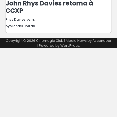
John Rhys Davies retorna à
CCXP
Rhys Davies vem…
by
Michael Bolzan
Copyright © 2026
Cinemagic Club
| Media News by
Ascendoor
| Powered by
WordPress
.