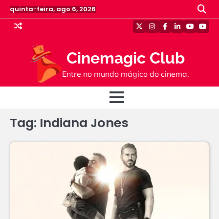
Skip
quinta-feira, ago 6, 2026
to
content
Twitter
Instagram
Facebook
Linkedin
Youtube
Yout
Cinemagic Club
Entre no mundo mágico do cinema.
Tag:
Indiana Jones