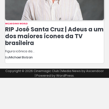
WIZARDING WORLD
RIP José Santa Cruz | Adeus a um
dos maiores ícones da TV
brasileira
Figura icônica da…
by
Michael Bolzan
Copyright © 2026
Cinemagic Club
| Media News by
Ascendoor
| Powered by
WordPress
.