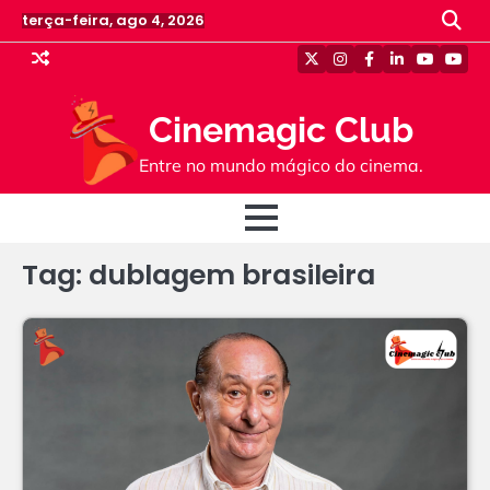
Skip
terça-feira, ago 4, 2026
to
content
Twitter
Instagram
Facebook
Linkedin
Youtube
Yout
Cinemagic Club
Entre no mundo mágico do cinema.
Tag:
dublagem brasileira