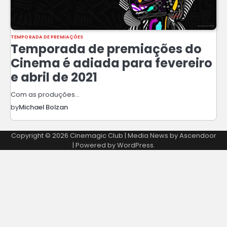
TEMPORADA DE PREMIAÇÕES
Temporada de premiações do
Cinema é adiada para fevereiro
e abril de 2021
Com as produções…
by
Michael Bolzan
Copyright © 2026
Cinemagic Club
| Media News by
Ascendoor
| Powered by
WordPress
.