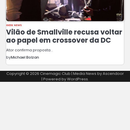
GEEK NEWS
Vilão de Smallville recusa voltar
ao papel em crossover da DC
Ator confirma proposta…
by
Michael Bolzan
Copyright © 2026
Cinemagic Club
| Media News by
Ascendoor
| Powered by
WordPress
.