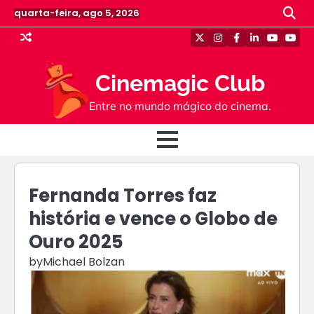
Skip
quarta-feira, ago 5, 2026
to
content
Twitter
Instagram
Facebook
Linkedin
Youtube
Yout
Cinemagic Club
Entre no mundo mágico do cinema.
Fernanda Torres faz
história e vence o Globo de
Ouro 2025
by
Michael Bolzan