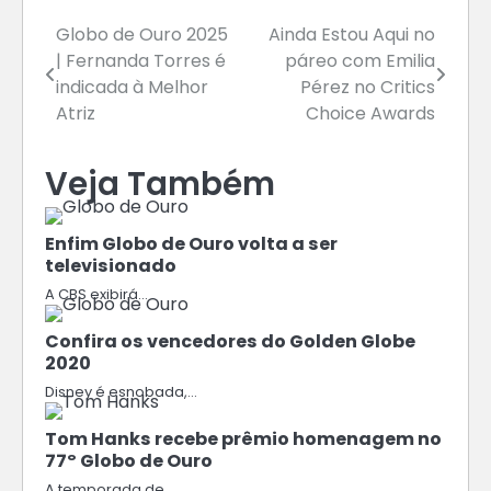
Navegação
Globo de Ouro 2025
Ainda Estou Aqui no
| Fernanda Torres é
páreo com Emilia
de
indicada à Melhor
Pérez no Critics
Post
Atriz
Choice Awards
Veja Também
Enfim Globo de Ouro volta a ser
televisionado
A CBS exibirá…
Confira os vencedores do Golden Globe
2020
Disney é esnobada,…
Tom Hanks recebe prêmio homenagem no
77º Globo de Ouro
A temporada de…