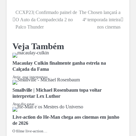
CCXP23| Confirmado painel de
The Chosen lançará a
Navegação
O Auto da Compadecida 2 no
4ª temporada inteira
de
Palco Thunder
nos cinemas
Post
Veja Também
Macaulay Culkin finalmente ganha estrela na
Calçada da Fama
Atriz, que interpretou…
Smallville | Michael Rosenbaum topa voltar
interpretar Lex Luthor
Ator diz estar…
Live-action do He-Man chega aos cinemas em junho
de 2026
O filme live-action…