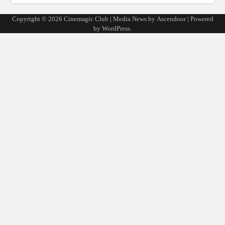
Copyright © 2026
Cinemagic Club
| Media News by
Ascendoor
| Powered
by
WordPress
.