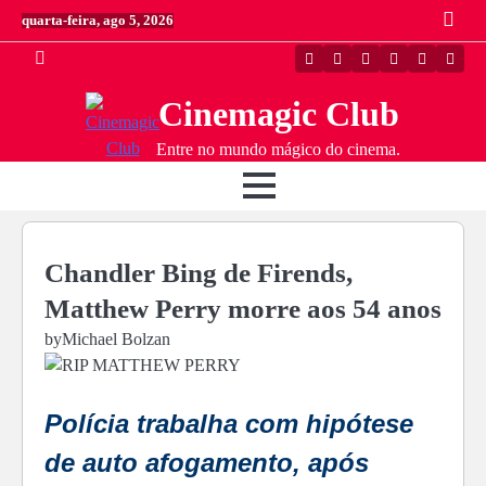
Skip
quarta-feira, ago 5, 2026
to
content
Twitter
Instagram
Facebook
Linkedin
Youtube
Youtu
Cinemagic Club
Entre no mundo mágico do cinema.
Chandler Bing de Firends,
Matthew Perry morre aos 54 anos
by
Michael Bolzan
Polícia trabalha com hipótese
de auto afogamento, após