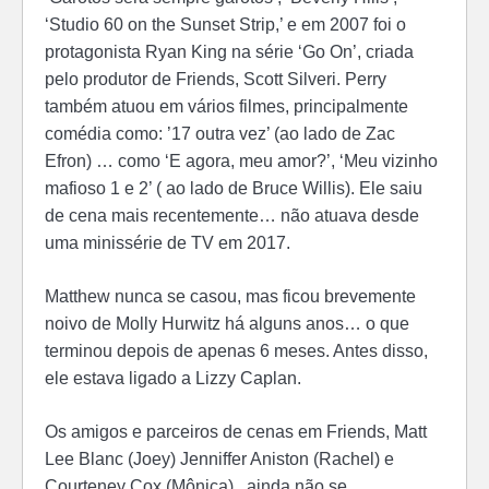
‘Studio 60 on the Sunset Strip,’ e em 2007 foi o
protagonista Ryan King na série ‘Go On’, criada
pelo produtor de Friends, Scott Silveri.
Perry
também atuou em vários filmes, principalmente
comédia como: ’17 outra vez’ (ao lado de Zac
Efron) … como ‘E agora, meu amor?’, ‘Meu vizinho
mafioso 1 e 2’ ( ao lado de Bruce Willis). Ele saiu
de cena mais recentemente… não atuava desde
uma minissérie de TV em 2017.
Matthew nunca se casou, mas ficou brevemente
noivo de Molly Hurwitz há alguns anos… o que
terminou depois de apenas 6 meses. Antes disso,
ele estava ligado a Lizzy Caplan.
Os amigos e parceiros de cenas em Friends, Matt
Lee Blanc (Joey) Jenniffer Aniston (Rachel) e
Courteney Cox (Mônica), ainda não se