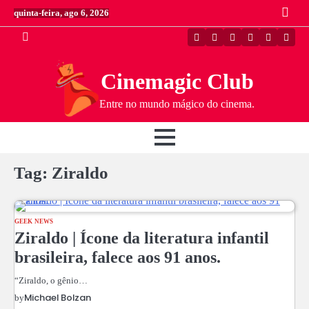
Skip
quinta-feira, ago 6, 2026
to
content
Twitter
Instagram
Facebook
Linkedin
Youtube
Youtu
Cinemagic Club
Entre no mundo mágico do cinema.
Tag:
Ziraldo
GEEK NEWS
Ziraldo | Ícone da literatura infantil
brasileira, falece aos 91 anos.
“Ziraldo, o gênio…
Michael Bolzan
by