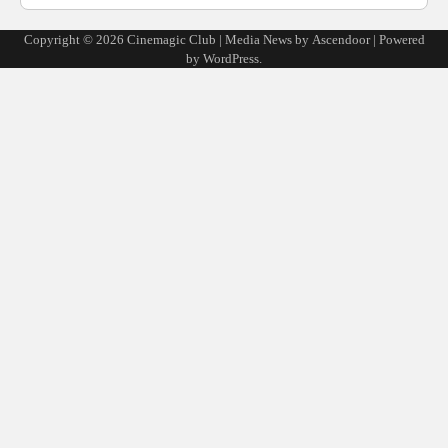
Copyright © 2026
Cinemagic Club
| Media News by
Ascendoor
| Powered
by
WordPress
.