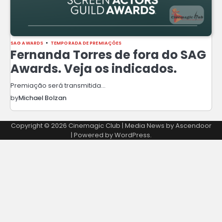
SAG AWARDS
TEMPORADA DE PREMIAÇÕES
Fernanda Torres de fora do SAG
Awards. Veja os indicados.
Premiação será transmitida…
by
Michael Bolzan
Copyright © 2026
Cinemagic Club
| Media News by
Ascendoor
| Powered by
WordPress
.