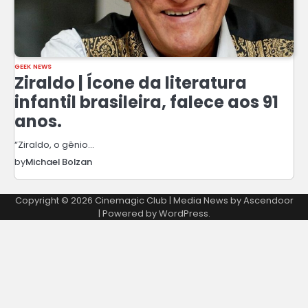
GEEK NEWS
Ziraldo | Ícone da literatura
infantil brasileira, falece aos 91
anos.
“Ziraldo, o gênio…
by
Michael Bolzan
Copyright © 2026
Cinemagic Club
| Media News by
Ascendoor
| Powered by
WordPress
.