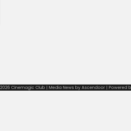
 2026
Cinemagic Club
| Media News by
Ascendoor
| Powered 