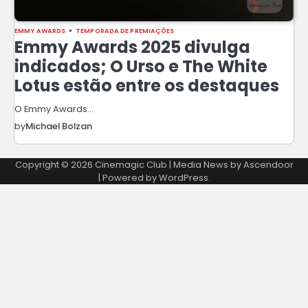
EMMY AWARDS
TEMPORADA DE PREMIAÇÕES
Emmy Awards 2025 divulga
indicados; O Urso e The White
Lotus estão entre os destaques
O Emmy Awards…
by
Michael Bolzan
Copyright © 2026
Cinemagic Club
| Media News by
Ascendoor
| Powered by
WordPress
.