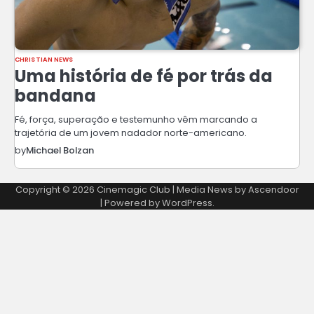
CHRISTIAN NEWS
Uma história de fé por trás da
bandana
Fé, força, superação e testemunho vêm marcando a
trajetória de um jovem nadador norte-americano.
by
Michael Bolzan
Copyright © 2026
Cinemagic Club
| Media News by
Ascendoor
| Powered by
WordPress
.