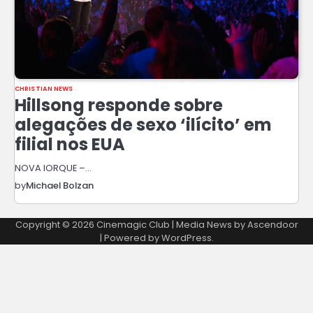
CHRISTIAN NEWS
Hillsong responde sobre
alegações de sexo ‘ilícito’ em
filial nos EUA
NOVA IORQUE –…
by
Michael Bolzan
Copyright © 2026
Cinemagic Club
| Media News by
Ascendoor
| Powered by
WordPress
.