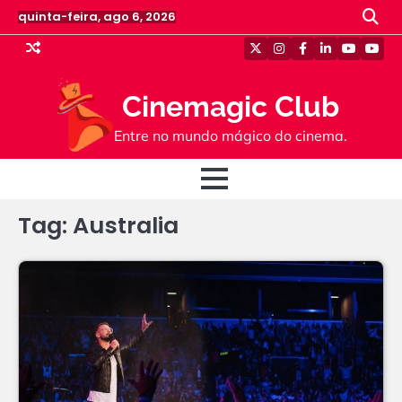
Skip
quinta-feira, ago 6, 2026
to
content
Twitter
Instagram
Facebook
Linkedin
Youtube
Yout
Cinemagic Club
Entre no mundo mágico do cinema.
Tag:
Australia