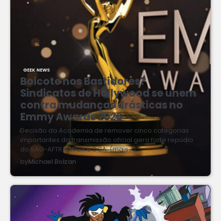
GEEK NEWS
Boicote nos Bastidores?
Sindicatos de Hollywood se unem
contra mudanças drásticas no
Emmy Awards 2026
Decisão da Academia de remover cinco categorias
importantes da transmissão oficial gera forte repúdio
do SAG-AFTRA, WGA e DGA. (mais…)
by
Michael Bolzan