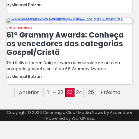
by
Michael Bolzan
CHRISTIAN NEWS
61º Grammy Awards: Conheça
os vencedores das categorias
Gospel/Cristã
Tori Kelly e Lauren Daigle levam duas vitrolas de ouro na
categoria gospel e cristã do 61° Grammy Awards
by
Michael Bolzan
Paginação
…
…
Anterior
1
22
23
24
26
Próximo
de
Copyright © 2026
Cinemagic Club
| Media News by
Ascendoor
posts
| Powered by
WordPress
.