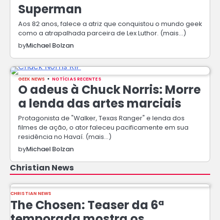
Superman
Aos 82 anos, falece a atriz que conquistou o mundo geek
como a atrapalhada parceira de Lex Luthor. (mais…)
by
Michael Bolzan
GEEK NEWS
NOTÍCIAS RECENTES
O adeus à Chuck Norris: Morre
a lenda das artes marciais
Protagonista de "Walker, Texas Ranger" e lenda dos
filmes de ação, o ator faleceu pacificamente em sua
residência no Havaí. (mais…)
by
Michael Bolzan
Christian News
CHRISTIAN NEWS
The Chosen: Teaser da 6ª
temporada mostra os