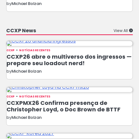
by
Michael Bolzan
CCXP News
View All
CCXP
NOTÍCIAS RECENTES
CCXP26 abre o multiverso dos ingressos —
prepare seu loadout nerd!
by
Michael Bolzan
CCXP
NOTÍCIAS RECENTES
CCXPMX26 Confirma presença de
Christopher Loyd, o Doc Brown de BTTF
by
Michael Bolzan