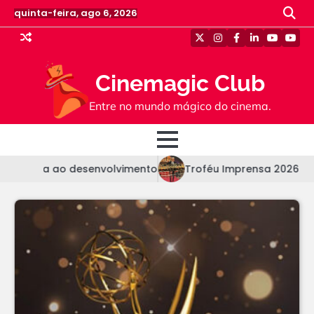
Skip
quinta-feira, ago 6, 2026
to
content
Twitter
Instagram
Facebook
Linkedin
Youtube
Yout
Cinemagic Club
Entre no mundo mágico do cinema.
volta ao desenvolvimento
Troféu Imprensa 2026 | Confira